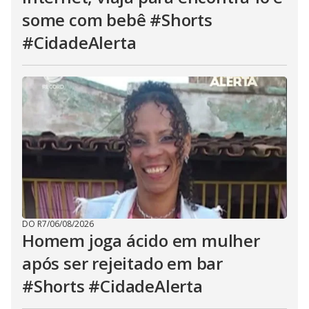
some com bebê #Shorts
#CidadeAlerta
DO R7
/
06/08/2026
Homem joga ácido em mulher
após ser rejeitado em bar
#Shorts #CidadeAlerta