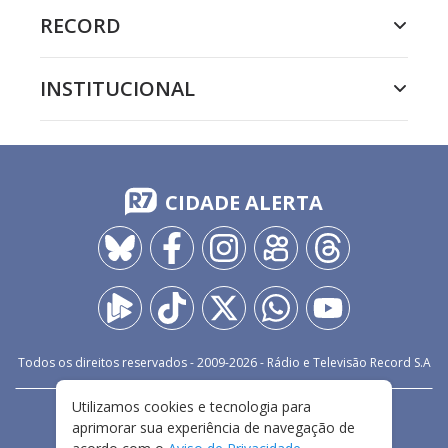
RECORD
INSTITUCIONAL
CIDADE ALERTA
Todos os direitos reservados - 2009-
2026
- Rádio e Televisão Record S.A
Utilizamos cookies e tecnologia para
CARREIRA
FALE CONOSCO
PRIVACIDADE
aprimorar sua experiência de navegação de
TERMOS E CONDIÇÕES DE USO