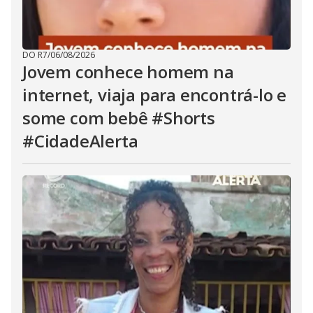
DO R7
/
06/08/2026
Jovem conhece homem na
internet, viaja para encontrá-lo e
some com bebê #Shorts
#CidadeAlerta