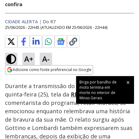
confira
CIDADE ALERTA
|
Do R7
25/06/2026 - 22H45
(ATUALIZADO EM
25/06/2026 - 22H44
)
A+
A-
Loaded
:
18.31%
Adicione como fonte preferencial no Google
Subtitles
Ativar
Som
Opens in new window
Briga por barulho de
Durante a transmissão do Cidade Alerta nesta
moto termina em
morte no interior de
quinta-feira (25), tela da
RECORD
, o
Minas Gerais
comentarista do programa, Altair Moraes, se
emocionou enquanto relembrava uma história
de bravura da sua mãe. O relato surgiu após
Gottino e Lombardi também expressarem suas
lembranças, depois da exibição de uma