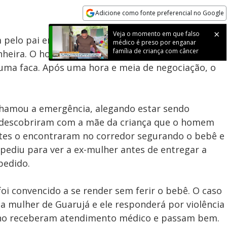
Adicione como fonte preferencial no Google
Subtitles
Velocidade
Opens in new window
Veja o momento em que falso
pelo pai em Guarujá, litoral de São Paulo, após
médico é preso por enganar
família de criança com câncer
nheira. O homem, flagrado agredindo a mulher,
 uma faca. Após uma hora e meia de negociação, o
 chamou a emergência, alegando estar sendo
s descobriram com a mãe da criança que o homem
tes o encontraram no corredor segurando o bebê e
 pediu para ver a ex-mulher antes de entregar a
pedido.
i convencido a se render sem ferir o bebê. O caso
da mulher de Guarujá e ele responderá por violência
ilho receberam atendimento médico e passam bem.