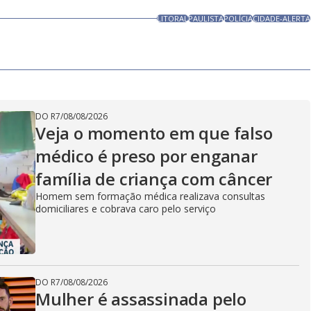
LITORAL
PAULISTA
POLÍCIA
CIDADE-ALERTA
DO R7
/
08/08/2026
Veja o momento em que falso
médico é preso por enganar
família de criança com câncer
Homem sem formação médica realizava consultas
domiciliares e cobrava caro pelo serviço
DO R7
/
08/08/2026
Mulher é assassinada pelo