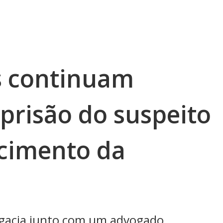
is continuam
risão do suspeito
cimento da
egacia junto com um advogado