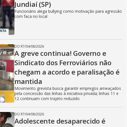
Jundiaí (SP)
Funcionário alega bullying como motivação para agressão
com faca no local
DO R7
/
04/08/2026
A greve continua! Governo e
Sindicato dos Ferroviários não
chegam a acordo e paralisação é
mantida
Movimento grevista busca garantir empregos ameaçados
pela concessão das linhas à iniciativa privada; linhas 11 e
12 continuam com trajeto reduzido
DO R7
/
04/08/2026
Adolescente desaparecido é