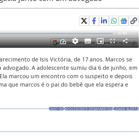
Adicione como fonte preferencial no Google
Subtitles
Velocidade
Opens in new window
ecimento de Isis Victória, de 17 anos. Marcos se
 advogado. A adolescente sumiu dia 6 de junho, em
 Ela marcou um encontro com o suspeito e depois
firma que marcos é o pai do bebê que ela espera e
CASO ISIS
ADOLESCENTE DESAPARECIDA
CIDADE ALERTA