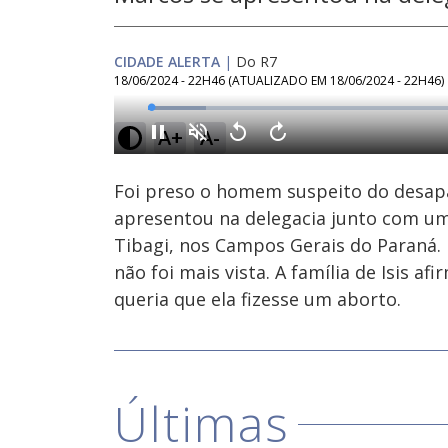
CIDADE ALERTA
|
Do R7
18/06/2024 - 22H46
(ATUALIZADO EM
18/06/2024 - 22H46
)
Loaded
:
8.81%
A+
A-
Ativar
Som
Foi preso o homem suspeito do desapar
apresentou na delegacia junto com um
Tibagi, nos Campos Gerais do Paraná.
não foi mais vista. A família de Isis a
queria que ela fizesse um aborto.
Últimas