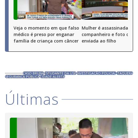
Veja o momento em que falso
Mulher é assassinada pel
médico é preso por enganar
companheiro e foto do cr
família de criança com câncer
enviada ao filho
CASO BRUNA
ESTUDANTE DA USP
INVESTIGAÇÃO POLICIAL
ITAQUERA
SEGURANÇA PÚBLICA
CIDADE ALERTA
Últimas