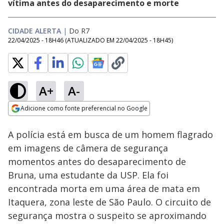
vítima antes do desaparecimento e morte
CIDADE ALERTA
|
Do R7
22/04/2025 - 18H46
(ATUALIZADO EM
22/04/2025 - 18H45
)
A+
A-
Loaded
:
11.37%
Adicione como fonte preferencial no Google
Subtitles
Ativar
Som
Opens in new window
A polícia está em busca de um homem flagrado
em imagens de câmera de segurança
momentos antes do desaparecimento de
Bruna, uma estudante da USP. Ela foi
encontrada morta em uma área de mata em
Itaquera, zona leste de São Paulo. O circuito de
segurança mostra o suspeito se aproximando