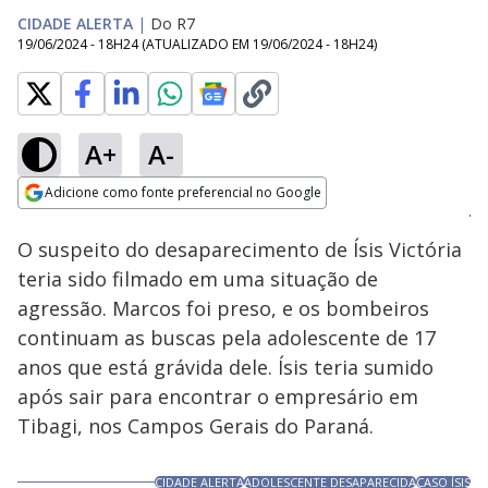
CIDADE ALERTA
|
Do R7
19/06/2024 - 18H24
(ATUALIZADO EM
19/06/2024 - 18H24
)
A+
A-
Loaded
:
26.87%
Adicione como fonte preferencial no Google
Subtitles
Ativar
Som
Opens in new window
O suspeito do desaparecimento de Ísis Victória
teria sido filmado em uma situação de
agressão. Marcos foi preso, e os bombeiros
continuam as buscas pela adolescente de 17
anos que está grávida dele. Ísis teria sumido
após sair para encontrar o empresário em
Tibagi, nos Campos Gerais do Paraná.
CIDADE ALERTA
ADOLESCENTE DESAPARECIDA
CASO ÍSIS