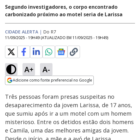
Segundo investigadores, o corpo encontrado
carbonizado próximo ao motel seria de Larissa
CIDADE ALERTA
|
Do R7
11/09/2025 - 19H49
(ATUALIZADO EM
11/09/2025 - 19H49
)
A+
A-
Loaded
:
19.07%
Adicione como fonte preferencial no Google
Ativar
Som
Opens in new window
Três pessoas foram presas suspeitas no
desaparecimento da jovem Larissa, de 17 anos,
que sumiu após ir a um motel com um homem
misterioso. Entre os detidos estão dois homens
e Camila, uma das melhores amigas da jovem.
Desde o início, a mãe e a avó de Larissa