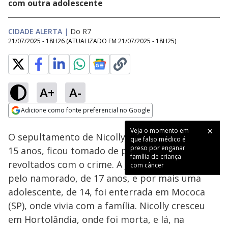
com outra adolescente
CIDADE ALERTA
|
Do R7
21/07/2025 - 18H26
(ATUALIZADO EM
21/07/2025 - 18H25
)
A+
A-
Loaded
:
20.88%
Adicione como fonte preferencial no Google
Subtitles
Ativar
Som
Opens in new window
Veja o momento em
O sepultamento de Nicolly Fernanda Pogere, de
que falso médico é
preso por enganar
15 anos, ficou tomado de parentes e amigos
família de criança
revoltados com o crime. A jovem, esquartejada
com câncer
pelo namorado, de 17 anos, e por mais uma
adolescente, de 14, foi enterrada em Mococa
(SP), onde vivia com a família. Nicolly cresceu
em Hortolândia, onde foi morta, e lá, na