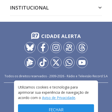
INSTITUCIONAL
CIDADE ALERTA
Todos os direitos reservados - 2009-
2026
- Rádio e Televisão Record S.A
Utilizamos cookies e tecnologia para
CARREIRA
FALE CONOSCO
PRIVACIDADE
aprimorar sua experiência de navegação de
TERMOS E CONDIÇÕES DE USO
acordo com o
Aviso de Privacidade
.
FECHAR