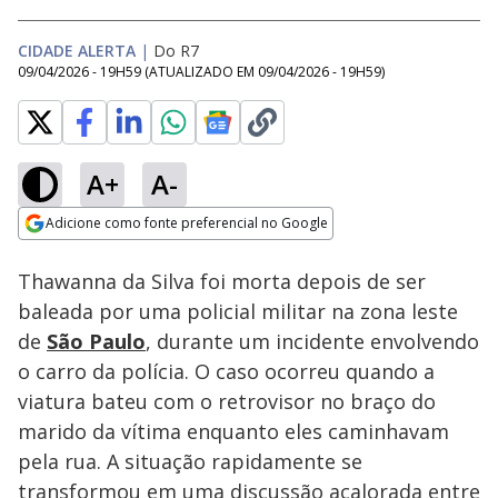
CIDADE ALERTA
|
Do R7
09/04/2026 - 19H59
(ATUALIZADO EM
09/04/2026 - 19H59
)
A+
A-
Loaded
:
7.24%
Adicione como fonte preferencial no Google
Subtitles
Ativar
Som
Opens in new window
Thawanna da Silva foi morta depois de ser
baleada por uma policial militar na zona leste
de
São Paulo
, durante um incidente envolvendo
o carro da polícia. O caso ocorreu quando a
viatura bateu com o retrovisor no braço do
marido da vítima enquanto eles caminhavam
pela rua. A situação rapidamente se
transformou em uma discussão acalorada entre