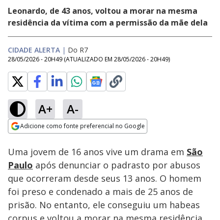
Leonardo, de 43 anos, voltou a morar na mesma
residência da vítima com a permissão da mãe dela
CIDADE ALERTA
|
Do R7
28/05/2026 - 20H49
(ATUALIZADO EM
28/05/2026 - 20H49
)
A+
A-
Loaded
:
12.30%
Adicione como fonte preferencial no Google
Subtitles
Ativar
Som
Opens in new window
Uma jovem de 16 anos vive um drama em
São
Paulo
após denunciar o padrasto por abusos
que ocorreram desde seus 13 anos. O homem
foi preso e condenado a mais de 25 anos de
prisão. No entanto, ele conseguiu um habeas
corpus e voltou a morar na mesma residência