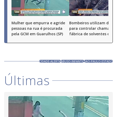
Mulher que empurra e agride
Bombeiros utilizam drone
pessoas na rua é procurada
para controlar chamas e
pela GCM em Guarulhos (SP)
fábrica de solventes em S
CIDADE-ALERTA
ABUSO-INFANTIL
SAO-PAULO-ESTADO
Últimas