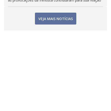
as provocações da frentista contribuíram para sua reação
VEJA MAIS NOTÍCIAS