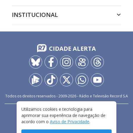
INSTITUCIONAL
CIDADE ALERTA
Todos os direitos reservados - 2009-
2026
- Rádio e Televisão Record S.A
Utilizamos cookies e tecnologia para
CARREIRA
FALE CONOSCO
PRIVACIDADE
aprimorar sua experiência de navegação de
TERMOS E CONDIÇÕES DE USO
acordo com o
Aviso de Privacidade
.