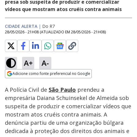
presa sob suspeita de produzir e comercializar
vídeos que mostram atos cruéis contra animais
CIDADE ALERTA
|
Do R7
28/05/2026 - 21H08
(ATUALIZADO EM
28/05/2026 - 21H08
)
A+
A-
Loaded
:
8.98%
Adicione como fonte preferencial no Google
Subtitles
Ativar
Som
Opens in new window
A Polícia Civil de
São Paulo
prendeu a
empresária Daiana Schuinsekel de Almeida sob
suspeita de produzir e comercializar vídeos que
mostram atos cruéis contra animais. A
denúncia partiu de uma organização búlgara
dedicada à proteção dos direitos dos animais e