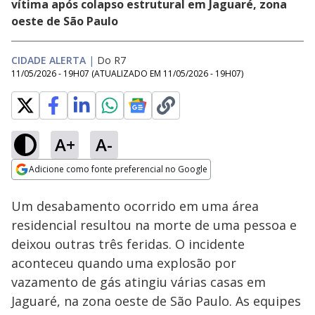
vítima após colapso estrutural em Jaguaré, zona
oeste de São Paulo
CIDADE ALERTA
|
Do R7
11/05/2026 - 19H07
(ATUALIZADO EM
11/05/2026 - 19H07
)
A+
A-
Loaded
:
18.34%
Adicione como fonte preferencial no Google
Subtitles
Ativar
Som
Opens in new window
Briga por café
Um desabamento ocorrido em uma área
termina com
padrasto morto a
residencial resultou na morte de uma pessoa e
facadas na zona
deixou outras três feridas. O incidente
norte de SP
aconteceu quando uma explosão por
vazamento de gás atingiu várias casas em
Jaguaré, na zona oeste de São Paulo. As equipes