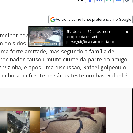
Adicione como fonte preferencial no Google
Subtitles
Velocidade
Opens in new window
SP: idosa de 72 anos morre
elhor cowboy de Porto Feliz, no interior paulista,
atropelada durante
perseguição a carro furtado
 dois dos melhores atletas rurais da cidade. E
ma forte amizade, mas segundo a família de
trocinador causou muito ciúme da parte do amigo.
vizinha, e após uma discussão, Rafael golpeou o
a hora na frente de várias testemunhas. Rafael é