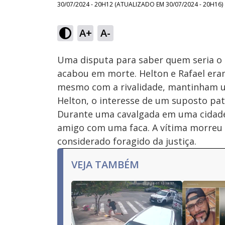
30/07/2024 - 20H12
(ATUALIZADO EM
30/07/2024 - 20H16
)
Loaded
:
18.26%
A+
A-
Ativar
Som
Uma disputa para saber quem seria o m
acabou em morte. Helton e Rafael eram
mesmo com a rivalidade, mantinham u
Helton, o interesse de um suposto pa
Durante uma cavalgada em uma cidade 
amigo com uma faca. A vítima morreu n
considerado foragido da justiça.
VEJA TAMBÉM