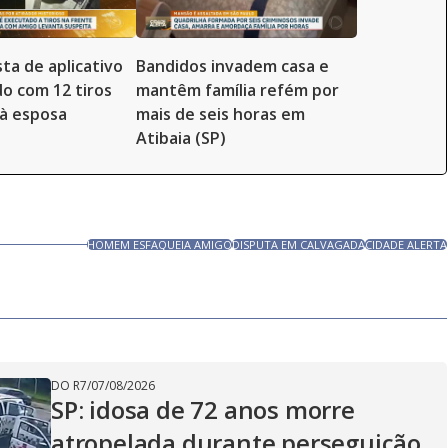
ta de aplicativo
Bandidos invadem casa e
o com 12 tiros
mantêm família refém por
à esposa
mais de seis horas em
Atibaia (SP)
HOMEM ESFAQUEIA AMIGO
DISPUTA EM CALVAGADA
CIDADE ALERTA
DO R7
/
07/08/2026
SP: idosa de 72 anos morre
atropelada durante perseguição