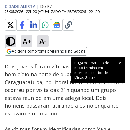
CIDADE ALERTA
|
Do R7
25/06/2026 - 22H20
(ATUALIZADO EM
25/06/2026 - 22H20
)
A+
A-
Loaded
:
21.60%
Adicione como fonte preferencial no Google
Subtitles
Ativar
Som
Opens in new window
Briga por barulho de
Dois jovens foram vítimas de uma tentativa de
moto termina em
morte no interior de
homicídio na noite de quarta-feira (24) em
Minas Gerais
Caraguatatuba, no litoral norte paulista. O caso
ocorreu por volta das 21h quando um grupo
estava reunido em uma adega local. Dois
homens passaram atirando a esmo enquanto
estavam em uma moto.
As vítimas foram identificadas como Yan e