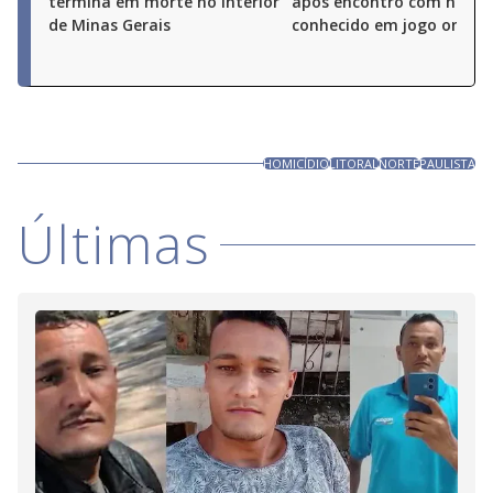
termina em morte no interior
após encontro com hom
de Minas Gerais
conhecido em jogo online
HOMICÍDIO
LITORAL
NORTE
PAULISTA
Últimas