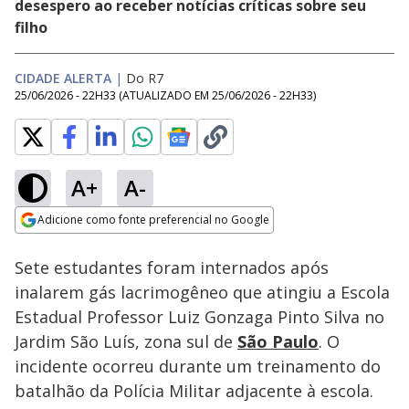
desespero ao receber notícias críticas sobre seu
filho
CIDADE ALERTA
|
Do R7
25/06/2026 - 22H33
(ATUALIZADO EM
25/06/2026 - 22H33
)
A+
A-
Loaded
:
16.03%
Adicione como fonte preferencial no Google
Subtitles
Ativar
Som
Opens in new window
Sete estudantes foram internados após
inalarem gás lacrimogêneo que atingiu a Escola
Estadual Professor Luiz Gonzaga Pinto Silva no
Jardim São Luís, zona sul de
São Paulo
. O
incidente ocorreu durante um treinamento do
batalhão da Polícia Militar adjacente à escola.