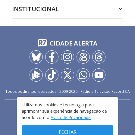
INSTITUCIONAL
CIDADE ALERTA
Todos os direitos reservados - 2009-
2026
- Rádio e Televisão Record S.A
Utilizamos cookies e tecnologia para
CARREIRA
FALE CONOSCO
PRIVACIDADE
aprimorar sua experiência de navegação de
TERMOS E CONDIÇÕES DE USO
acordo com o
Aviso de Privacidade
.
FECHAR