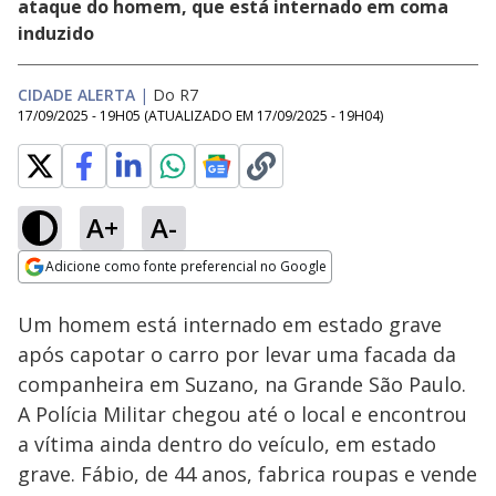
ataque do homem, que está internado em coma
induzido
CIDADE ALERTA
|
Do R7
17/09/2025 - 19H05
(ATUALIZADO EM
17/09/2025 - 19H04
)
A+
A-
Loaded
:
12.83%
Adicione como fonte preferencial no Google
Ativar
Som
Opens in new window
Um homem está internado em estado grave
após capotar o carro por levar uma facada da
companheira em Suzano, na Grande São Paulo.
A Polícia Militar chegou até o local e encontrou
a vítima ainda dentro do veículo, em estado
grave. Fábio, de 44 anos, fabrica roupas e vende