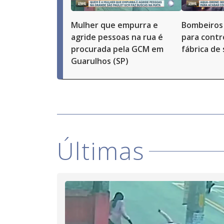
Mulher que empurra e
Bombeiros 
agride pessoas na rua é
para contr
procurada pela GCM em
fábrica de
Guarulhos (SP)
Últimas