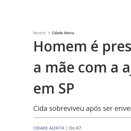
Record
Cidade Alerta
Homem é preso
a mãe com a 
em SP
Cida sobreviveu após ser env
CIDADE ALERTA
|
Do R7