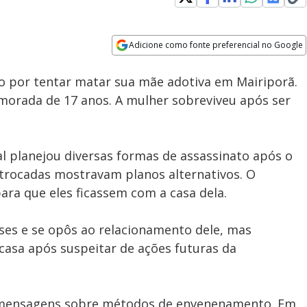
Adicione como fonte preferencial no Google
Subtitles
Velocidade
Opens in new window
Mulher que empurra e agride
so por tentar matar sua mãe adotiva em Mairiporã.
pessoas na rua é procurada
pela GCM em Guarulhos (SP)
morada de 17 anos. A mulher sobreviveu após ser
l planejou diversas formas de assassinato após o
trocadas mostravam planos alternativos. O
ara que eles ficassem com a casa dela.
ses e se opôs ao relacionamento dele, mas
asa após suspeitar de ações futuras da
am mensagens sobre métodos de envenenamento. Em