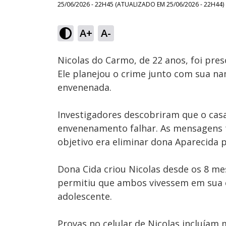
25/06/2026 - 22H45
(ATUALIZADO EM
25/06/2026 - 22H44
)
Loaded
:
6.59%
A+
A-
Ativar
Som
Nicolas do Carmo, de 22 anos, foi pre
Ele planejou o crime junto com sua na
envenenada.
Investigadores descobriram que o casa
envenenamento falhar. As mensagens 
objetivo era eliminar dona Aparecida p
Dona Cida criou Nicolas desde os 8 me
permitiu que ambos vivessem em sua c
adolescente.
Provas no celular de Nicolas incluí