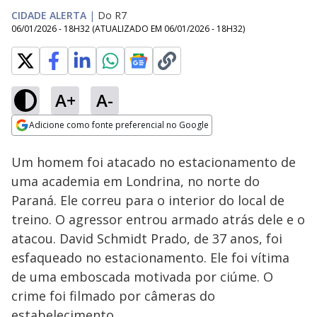
CIDADE ALERTA
|
Do R7
06/01/2026 - 18H32
(ATUALIZADO EM
06/01/2026 - 18H32
)
A+
A-
Loaded
:
26.03%
Adicione como fonte preferencial no Google
Subtitles
Ativar
Som
Opens in new window
Um homem foi atacado no estacionamento de
uma academia em Londrina, no norte do
Paraná. Ele correu para o interior do local de
treino. O agressor entrou armado atrás dele e o
atacou. David Schmidt Prado, de 37 anos, foi
esfaqueado no estacionamento. Ele foi vítima
de uma emboscada motivada por ciúme. O
crime foi filmado por câmeras do
estabelecimento.