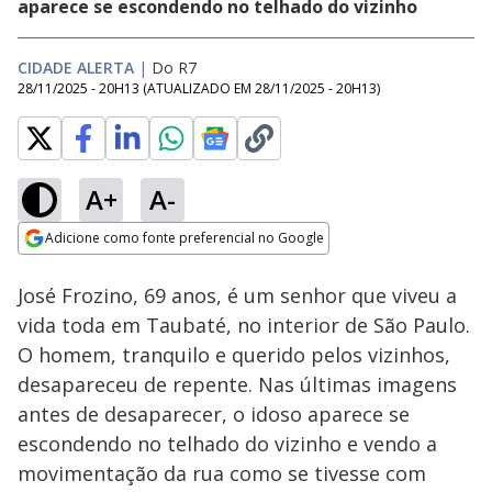
aparece se escondendo no telhado do vizinho
CIDADE ALERTA
|
Do R7
28/11/2025 - 20H13
(ATUALIZADO EM
28/11/2025 - 20H13
)
A+
A-
Loaded
:
13.91%
Adicione como fonte preferencial no Google
Subtitles
Ativar
Som
Opens in new window
Briga por café
José Frozino, 69 anos, é um senhor que viveu a
termina com
padrasto morto a
vida toda em Taubaté, no interior de São Paulo.
facadas na zona
O homem, tranquilo e querido pelos vizinhos,
norte de SP
desapareceu de repente. Nas últimas imagens
antes de desaparecer, o idoso aparece se
escondendo no telhado do vizinho e vendo a
movimentação da rua como se tivesse com