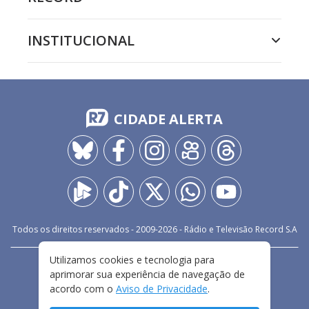
INSTITUCIONAL
CIDADE ALERTA
Todos os direitos reservados - 2009-
2026
- Rádio e Televisão Record S.A
Utilizamos cookies e tecnologia para
CARREIRA
FALE CONOSCO
PRIVACIDADE
aprimorar sua experiência de navegação de
TERMOS E CONDIÇÕES DE USO
acordo com o
Aviso de Privacidade
.