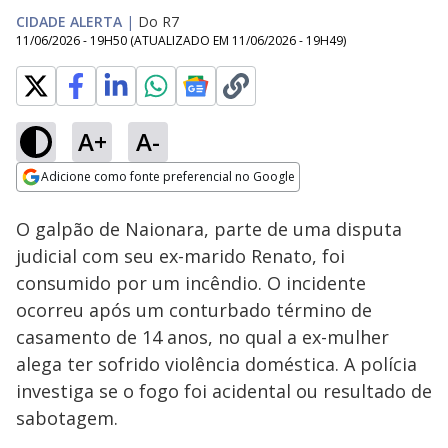
CIDADE ALERTA
|
Do R7
11/06/2026 - 19H50
(ATUALIZADO EM
11/06/2026 - 19H49
)
A+
A-
Loaded
:
11.37%
Adicione como fonte preferencial no Google
Subtitles
Ativar
Som
Opens in new window
O galpão de Naionara, parte de uma disputa
judicial com seu ex-marido Renato, foi
consumido por um incêndio. O incidente
ocorreu após um conturbado término de
casamento de 14 anos, no qual a ex-mulher
alega ter sofrido violência doméstica. A polícia
investiga se o fogo foi acidental ou resultado de
sabotagem.