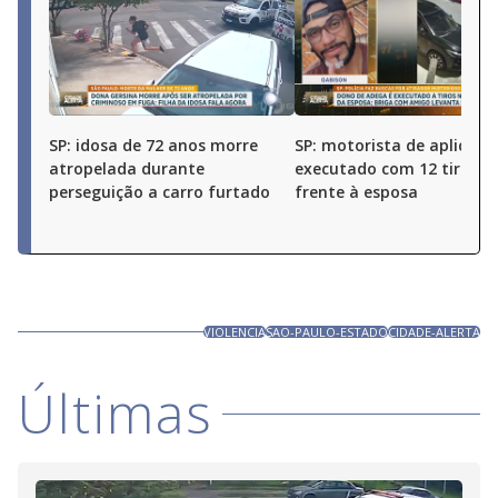
SP: idosa de 72 anos morre
SP: motorista de aplicativ
atropelada durante
executado com 12 tiros 
perseguição a carro furtado
frente à esposa
VIOLENCIA
SAO-PAULO-ESTADO
CIDADE-ALERTA
Últimas