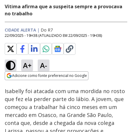
Vítima afirma que a suspeita sempre a provocava
no trabalho
CIDADE ALERTA
|
Do R7
22/09/2025 - 19H38
(ATUALIZADO EM
22/09/2025 - 19H38
)
A+
A-
Loaded
:
13.79%
Adicione como fonte preferencial no Google
Ativar
Som
Opens in new window
Isabelly foi atacada com uma mordida no rosto
que fez ela perder parte do lábio. A jovem, que
começou a trabalhar há cinco meses em um
mercado em Osasco, na Grande São Paulo,
conta que, desde a chegada da nova colega
Larissa, passou a sofrer provocações e