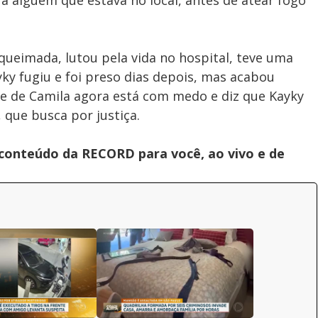
a alguém que estava no local, antes de atear fogo
ueimada, lutou pela vida no hospital, teve uma
ky fugiu e foi preso dias depois, mas acabou
ãe de Camila agora está com medo e diz que Kayky
 que busca por justiça.
 conteúdo da RECORD para você, ao vivo e de