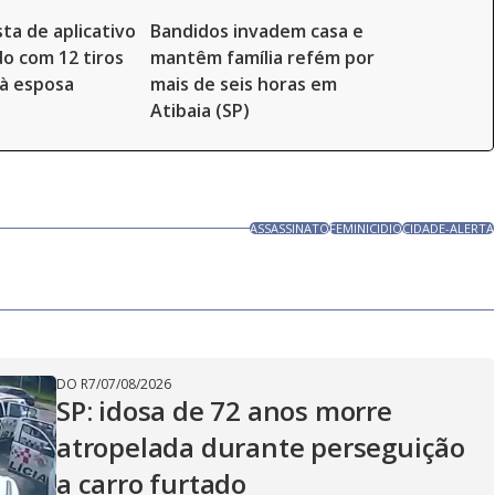
ta de aplicativo
Bandidos invadem casa e
o com 12 tiros
mantêm família refém por
à esposa
mais de seis horas em
Atibaia (SP)
ASSASSINATO
FEMINICIDIO
CIDADE-ALERTA
DO R7
/
07/08/2026
SP: idosa de 72 anos morre
atropelada durante perseguição
a carro furtado