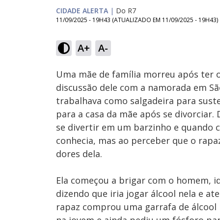
CIDADE ALERTA
|
Do R7
11/09/2025 - 19H43
(ATUALIZADO EM
11/09/2025 - 19H43
)
Loaded
:
11.49%
A+
A-
Ativar
Som
Uma mãe de família morreu após ter 
discussão dele com a namorada em São
trabalhava como salgadeira para suste
para a casa da mãe após se divorciar.
se divertir em um barzinho e quando c
conhecia, mas ao perceber que o rapa
dores dela.
Ela começou a brigar com o homem, id
dizendo que iria jogar álcool nela e at
rapaz comprou uma garrafa de álcool n