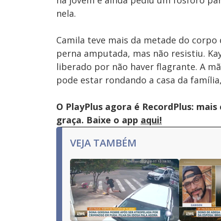
na jovem e ainda pediu um fósforo par
nela.
Camila teve mais da metade do corpo q
perna amputada, mas não resistiu. Kay
liberado por não haver flagrante. A m
pode estar rondando a casa da família,
O PlayPlus agora é RecordPlus: mais
graça. Baixe o app
aqui!
VEJA TAMBÉM