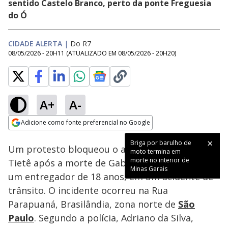
sentido Castelo Branco, perto da ponte Freguesia
do Ó
CIDADE ALERTA
|
Do R7
08/05/2026 - 20H11
(ATUALIZADO EM
08/05/2026 - 20H20
)
A+
A-
Loaded
:
52.58%
Adicione como fonte preferencial no Google
Subtitles
Ativar
Som
Opens in new window
Briga por barulho de
Um protesto bloqueou o acesso à Marginal
moto termina em
morte no interior de
Tietê após a morte de Gabriel Damaceno Silva,
Minas Gerais
um entregador de 18 anos, em um acidente de
trânsito. O incidente ocorreu na Rua
Parapuaná, Brasilândia, zona norte de
São
Paulo
. Segundo a polícia, Adriano da Silva,