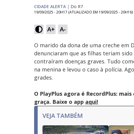
CIDADE ALERTA
|
Do R7
19/09/2025 - 20H17
(ATUALIZADO EM
19/09/2025 - 20H16
)
Loaded
:
17.43%
A+
A-
Ativar
Som
O marido da dona de uma creche em Di
denunciaram que as filhas teriam sido
contraíram doenças graves. Tudo com
na menina e levou o caso à polícia. Ag
grades.
O PlayPlus agora é RecordPlus: mais
graça. Baixe o app
aqui!
VEJA TAMBÉM