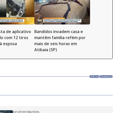
ta de aplicativo
Bandidos invadem casa e
o com 12 tiros
mantêm família refém por
à esposa
mais de seis horas em
Atibaia (SP)
CRECHE
CRIANÇAS
DO R7
/
07/08/2026