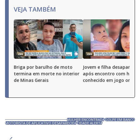
VEJA TAMBÉM
Briga por barulho de moto
Jovem e filha desaparece
termina em morte no interior
após encontro com hom
de Minas Gerais
conhecido em jogo online
MULHER ENCONTRADA
GOLPE EM BANCO
MOTORISTA DE APLICATIVO DESAPARECIDA
CIDADE ALERTA