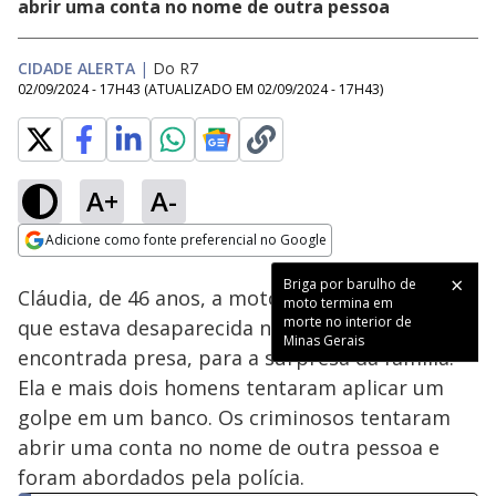
abrir uma conta no nome de outra pessoa
CIDADE ALERTA
|
Do R7
02/09/2024 - 17H43
(ATUALIZADO EM
02/09/2024 - 17H43
)
A+
A-
Loaded
:
45.80%
Adicione como fonte preferencial no Google
Subtitles
Ativar
Som
Opens in new window
Briga por barulho de
Cláudia, de 46 anos, a motorista de aplicativo
moto termina em
morte no interior de
que estava desaparecida no Paraná, foi
Minas Gerais
encontrada presa, para a surpresa da família.
Ela e mais dois homens tentaram aplicar um
golpe em um banco. Os criminosos tentaram
abrir uma conta no nome de outra pessoa e
foram abordados pela polícia.