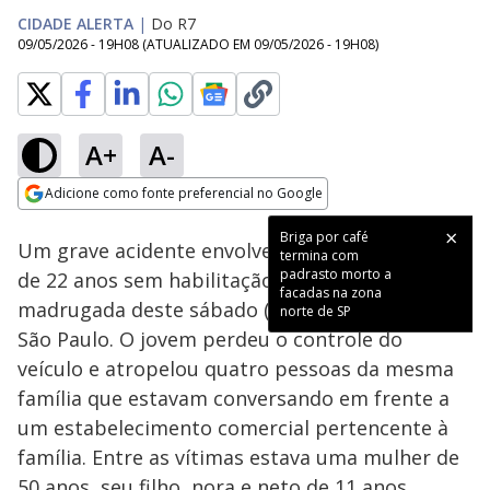
CIDADE ALERTA
|
Do R7
09/05/2026 - 19H08
(ATUALIZADO EM
09/05/2026 - 19H08
)
A+
A-
Loaded
:
31.99%
Adicione como fonte preferencial no Google
Subtitles
Ativar
Som
Opens in new window
Briga por café
Um grave acidente envolvendo um motorista
termina com
padrasto morto a
de 22 anos sem habilitação ocorreu na
facadas na zona
madrugada deste sábado (9) na zona leste de
norte de SP
São Paulo. O jovem perdeu o controle do
veículo e atropelou quatro pessoas da mesma
família que estavam conversando em frente a
um estabelecimento comercial pertencente à
família. Entre as vítimas estava uma mulher de
50 anos, seu filho, nora e neto de 11 anos.