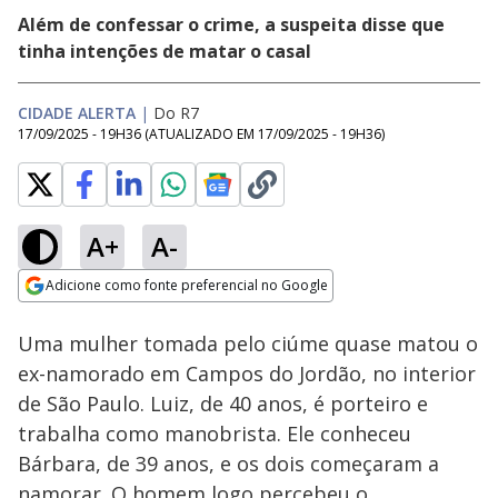
Além de confessar o crime, a suspeita disse que
tinha intenções de matar o casal
CIDADE ALERTA
|
Do R7
17/09/2025 - 19H36
(ATUALIZADO EM
17/09/2025 - 19H36
)
A+
A-
Loaded
:
7.96%
Adicione como fonte preferencial no Google
Ativar
Som
Opens in new window
Uma mulher tomada pelo ciúme quase matou o
ex-namorado em Campos do Jordão, no interior
de São Paulo. Luiz, de 40 anos, é porteiro e
trabalha como manobrista. Ele conheceu
Bárbara, de 39 anos, e os dois começaram a
namorar. O homem logo percebeu o