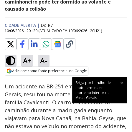
caminhoneiro pode ter dormido ao volante e
causado a colisão
CIDADE ALERTA
|
Do R7
10/06/2026 - 20H20
(ATUALIZADO EM
10/06/2026 - 20H21
)
A+
A-
Loaded
:
16.63%
Adicione como fonte preferencial no Google
Subtitles
Ativar
Som
Opens in new window
Briga por barulho de
Um acidente na BR-251 em Salinas, Minas
moto termina em
morte no interior de
Gerais, resultou na morte de seis membros da
Minas Gerais
família Cavalcanti. O carro colidiu com um
caminhão durante a madrugada enquanto
viajavam para Nova Canaã, na Bahia. Geyse, que
não estava no veículo no momento do acidente,