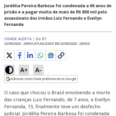
Jordélia Pereira Barbosa foi condenada a 66 anos de
prisão e a pagar multa de mais de R$ 800 mil pelo
assassinato dos irmãos Luiz Fernando e Evellyn
Fernanda
CIDADE ALERTA
|
Do R7
23/06/2026 - 20H53
(ATUALIZADO EM
23/06/2026 - 20H53
)
A+
A-
Loaded
:
13.47%
Adicione como fonte preferencial no Google
Subtitles
Ativar
Som
Opens in new window
O caso que chocou o Brasil envolvendo a morte
das crianças Luiz Fernando, de 7 anos, e Evellyn
Fernanda, 13, finalmente teve um desfecho
judicial. Jordélia Pereira Barbosa foi condenada