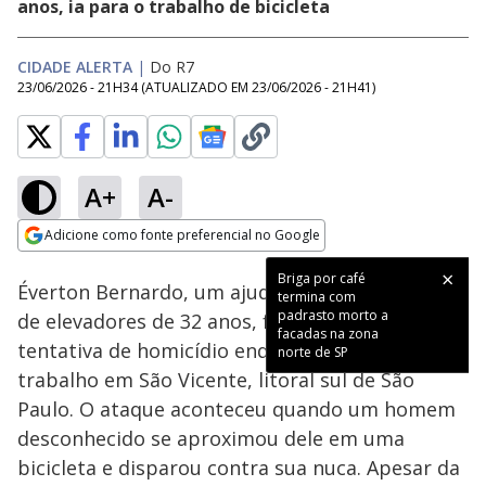
anos, ia para o trabalho de bicicleta
CIDADE ALERTA
|
Do R7
23/06/2026 - 21H34
(ATUALIZADO EM
23/06/2026 - 21H41
)
A+
A-
Loaded
:
32.18%
Adicione como fonte preferencial no Google
Subtitles
Ativar
Som
Opens in new window
Briga por café
Éverton Bernardo, um ajudante de manutenção
termina com
padrasto morto a
de elevadores de 32 anos, foi alvo de uma
facadas na zona
tentativa de homicídio enquanto se dirigia ao
norte de SP
trabalho em São Vicente, litoral sul de São
Paulo. O ataque aconteceu quando um homem
desconhecido se aproximou dele em uma
bicicleta e disparou contra sua nuca. Apesar da