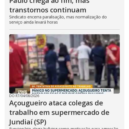
Paulo chega ao fim, mas
transtornos continuam
Sindicato encerra paralisação, mas normalização do
serviço ainda levará horas
DO R7
/
04/08/2026
Açougueiro ataca colegas de
trabalho em supermercado de
Jundiaí (SP)
Funcionário alega bullying como motivação para agressão