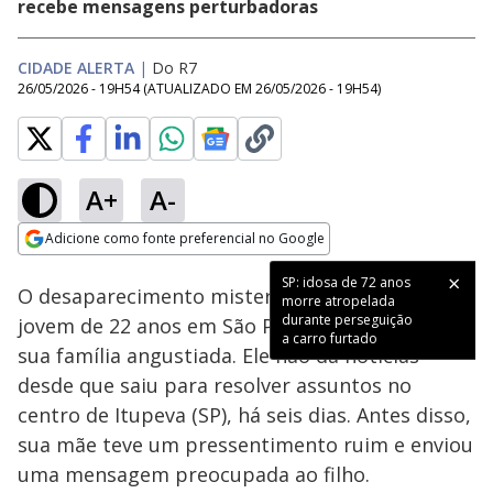
recebe mensagens perturbadoras
CIDADE ALERTA
|
Do R7
26/05/2026 - 19H54
(ATUALIZADO EM
26/05/2026 - 19H54
)
A+
A-
Loaded
:
21.71%
Adicione como fonte preferencial no Google
Subtitles
Ativar
Som
Opens in new window
SP: idosa de 72 anos
O desaparecimento misterioso de Vinícius, um
morre atropelada
durante perseguição
jovem de 22 anos em São Paulo, tem deixado
a carro furtado
sua família angustiada. Ele não dá notícias
desde que saiu para resolver assuntos no
centro de Itupeva (SP), há seis dias. Antes disso,
sua mãe teve um pressentimento ruim e enviou
uma mensagem preocupada ao filho.