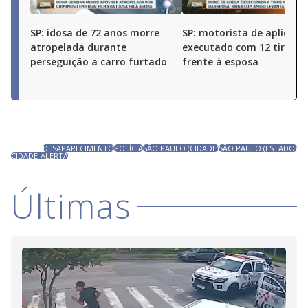
SP: idosa de 72 anos morre
SP: motorista de aplicativ
atropelada durante
executado com 12 tiros 
perseguição a carro furtado
frente à esposa
DESAPARECIMENTO
POLÍCIA
SÃO PAULO (CIDADE)
SÃO PAULO (ESTADO)
CIDADE-ALERTA
Últimas