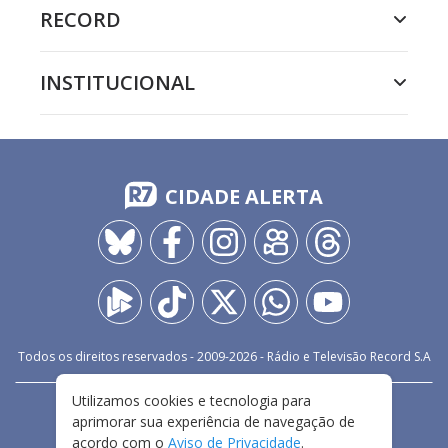
RECORD
INSTITUCIONAL
CIDADE ALERTA
Todos os direitos reservados - 2009-
2026
- Rádio e Televisão Record S.A
Utilizamos cookies e tecnologia para
CARREIRA
FALE CONOSCO
PRIVACIDADE
aprimorar sua experiência de navegação de
TERMOS E CONDIÇÕES DE USO
acordo com o
Aviso de Privacidade
.