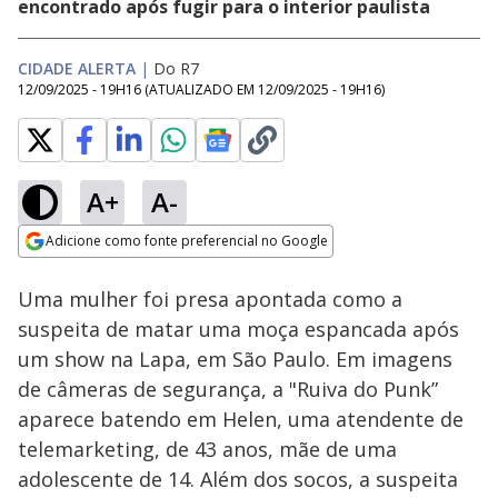
encontrado após fugir para o interior paulista
CIDADE ALERTA
|
Do R7
12/09/2025 - 19H16
(ATUALIZADO EM
12/09/2025 - 19H16
)
A+
A-
Loaded
:
5.84%
Adicione como fonte preferencial no Google
Ativar
Som
Opens in new window
Uma mulher foi presa apontada como a
suspeita de matar uma moça espancada após
um show na Lapa, em São Paulo. Em imagens
de câmeras de segurança, a "Ruiva do Punk”
aparece batendo em Helen, uma atendente de
telemarketing, de 43 anos, mãe de uma
adolescente de 14. Além dos socos, a suspeita