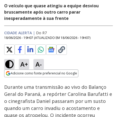
O veículo que quase atingiu a equipe desviou
bruscamente após outro carro parar
inesperadamente à sua frente
CIDADE ALERTA
|
Do R7
18/06/2026 - 19H07
(ATUALIZADO EM
18/06/2026 - 19H07
)
A+
A-
Loaded
:
32.43%
Adicione como fonte preferencial no Google
Subtitles
Ativar
Som
Opens in new window
Durante uma transmissão ao vivo do Balanço
Geral do Paraná, a repórter Carolina Barufatti e
o cinegrafista Daniel passaram por um susto
quando um carro invadiu o acostamento e
quase os atropelou. O incidente ocorreu