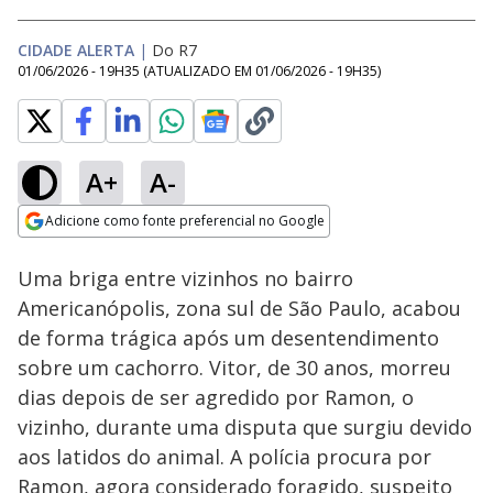
CIDADE ALERTA
|
Do R7
01/06/2026 - 19H35
(ATUALIZADO EM
01/06/2026 - 19H35
)
A+
A-
Loaded
:
10.68%
Adicione como fonte preferencial no Google
Subtitles
Ativar
Som
Opens in new window
Uma briga entre vizinhos no bairro
Americanópolis, zona sul de São Paulo, acabou
de forma trágica após um desentendimento
sobre um cachorro. Vitor, de 30 anos, morreu
dias depois de ser agredido por Ramon, o
vizinho, durante uma disputa que surgiu devido
aos latidos do animal. A polícia procura por
Ramon, agora considerado foragido, suspeito