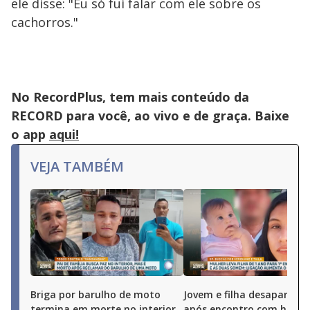
ele disse: "Eu só fui falar com ele sobre os
cachorros."
No RecordPlus, tem mais conteúdo da
RECORD para você, ao vivo e de graça. Baixe
o app
aqui!
VEJA TAMBÉM
Briga por barulho de moto
Jovem e filha desaparece
termina em morte no interior
após encontro com hom