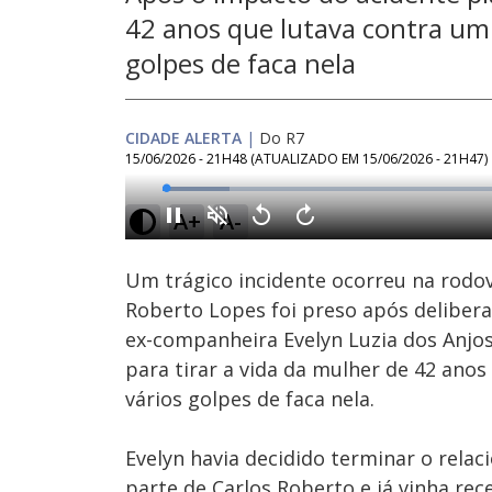
42 anos que lutava contra um 
golpes de faca nela
CIDADE ALERTA
|
Do R7
15/06/2026 - 21H48
(ATUALIZADO EM
15/06/2026 - 21H47
)
Loaded
:
9.27%
A+
A-
Ativar
Som
Um trágico incidente ocorreu na rodo
Roberto Lopes foi preso após deliber
ex-companheira Evelyn Luzia dos Anjo
para tirar a vida da mulher de 42 anos
vários golpes de faca nela.
Evelyn havia decidido terminar o rela
parte de Carlos Roberto e já vinha rece