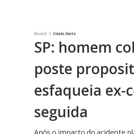
Record
Cidade Alerta
SP: homem col
poste proposi
esfaqueia ex
seguida
Após o impacto do acidente pl