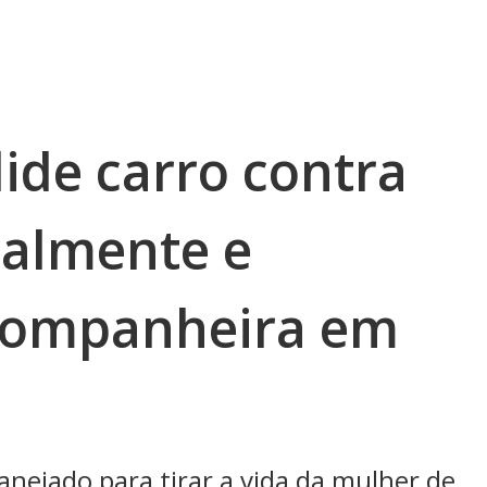
ide carro contra
talmente e
-companheira em
anejado para tirar a vida da mulher de