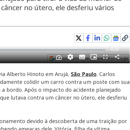
câncer no útero, ele desferiu vários
Adicione como fonte preferencial no Google
Subtitles
Velocidade
Opens in new window
via Alberto Hinoto em Arujá,
São Paulo
. Carlos
adamente colidir um carro contra um poste com sua
s a bordo. Após o impacto do acidente planejado
 que lutava contra um câncer no útero, ele desferiu
cionamento devido à descoberta de uma traição por
bendo ameaças dele. Vitória, filha da vítima,