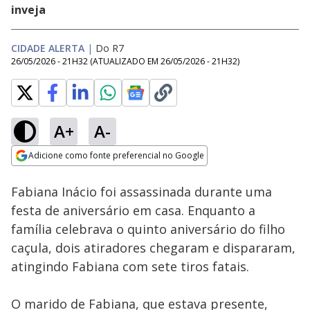
inveja
CIDADE ALERTA
|
Do R7
26/05/2026 - 21H32
(ATUALIZADO EM
26/05/2026 - 21H32
)
A+
A-
Loaded
:
9.95%
Adicione como fonte preferencial no Google
Subtitles
Ativar
Som
Opens in new window
Fabiana Inácio foi assassinada durante uma
festa de aniversário em casa. Enquanto a
família celebrava o quinto aniversário do filho
caçula, dois atiradores chegaram e dispararam,
atingindo Fabiana com sete tiros fatais.
O marido de Fabiana, que estava presente,