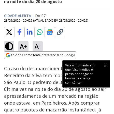
na noite do dia 20 de agosto
CIDADE ALERTA
|
Do R7
28/05/2026 - 20H25
(ATUALIZADO EM
28/05/2026 - 20H25
)
A+
A-
Loaded
:
14.14%
Adicione como fonte preferencial no Google
Subtitles
Ativar
Som
Opens in new window
Veja o momento em
O caso do desaparecimento de Luciano
que falso médico é
preso por enganar
Benedito da Silva tem mobilizado a cidade de
família de criança
São Paulo. O pedreiro de 33 anos foi visto pela
com câncer
última vez na noite do dia 20 de agosto ao sair
apressadamente de um mercado na região
onde estava, em Parelheiros. Após comprar
quatro pacotes de macarrão instantâneo, já