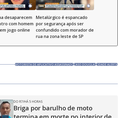
lha desaparecem
Metalúrgico é espancado
ntro com homem
por segurança após ser
em jogo online
confundido com morador de
rua na zona leste de SP
MOTORISTA DE APLICATIVO ASSASSINADO
CASO DOUGLAS
CIDADE ALERTA
DO R7
/
HÁ 5 HORAS
Briga por barulho de moto
termina em morte no interior de