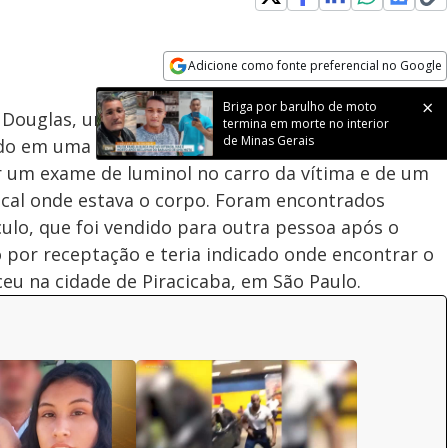
Adicione como fonte preferencial no Google
Velocidade
Opens in new window
Briga por barulho de moto
 Douglas, um motorista de aplicativo. O corpo do
termina em morte no interior
de Minas Gerais
o em uma estrada no interior de São Paulo. Os
 um exame de luminol no carro da vítima e de um
ocal onde estava o corpo. Foram encontrados
culo, que foi vendido para outra pessoa após o
por receptação e teria indicado onde encontrar o
ceu na cidade de Piracicaba, em São Paulo.