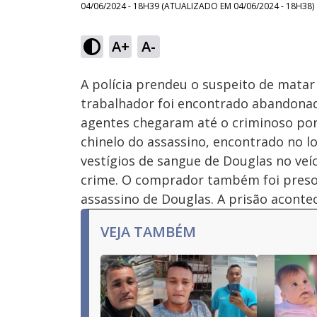
04/06/2024 - 18H39
(ATUALIZADO EM
04/06/2024 - 18H38
)
Loaded
:
25.84%
A+
A-
Ativar
Som
A polícia prendeu o suspeito de matar
trabalhador foi encontrado abandonad
agentes chegaram até o criminoso por
chinelo do assassino, encontrado no l
vestígios de sangue de Douglas no veí
crime. O comprador também foi preso 
assassino de Douglas. A prisão aconte
VEJA TAMBÉM