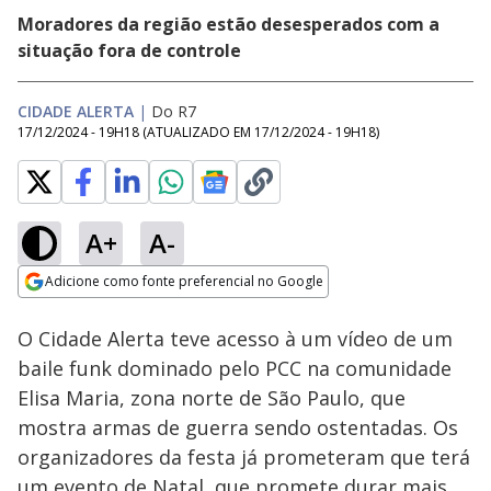
Moradores da região estão desesperados com a
situação fora de controle
CIDADE ALERTA
|
Do R7
17/12/2024 - 19H18
(ATUALIZADO EM
17/12/2024 - 19H18
)
A+
A-
Loaded
:
13.01%
Adicione como fonte preferencial no Google
Subtitles
Ativar
Som
Opens in new window
O Cidade Alerta teve acesso à um vídeo de um
baile funk dominado pelo PCC na comunidade
Elisa Maria, zona norte de São Paulo, que
mostra armas de guerra sendo ostentadas. Os
organizadores da festa já prometeram que terá
um evento de Natal, que promete durar mais