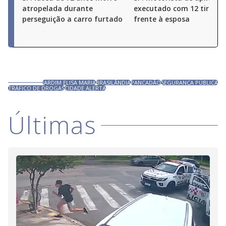
atropelada durante
executado com 12 tiros 
perseguição a carro furtado
frente à esposa
JARDIM ELISA MARIA
BRASILÂNDIA
PANCADÃO
SEGURANÇA PÚBLICA
TRÁFICO DE DROGAS
CIDADE ALERTA
Últimas