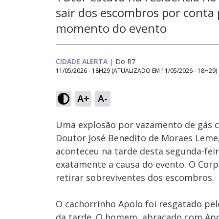
sair dos escombros por conta 
momento do evento
CIDADE ALERTA
|
Do R7
11/05/2026 - 18H29
(ATUALIZADO EM
11/05/2026 - 18H29
)
Loaded
:
18.82%
A+
A-
Ativar
Som
Uma explosão por vazamento de gás c
Doutor José Benedito de Moraes Leme,
aconteceu na tarde desta segunda-fei
exatamente a causa do evento. O Corp
retirar sobreviventes dos escombros.
O cachorrinho Apolo foi resgatado pel
da tarde. O homem, abraçado com Apolo