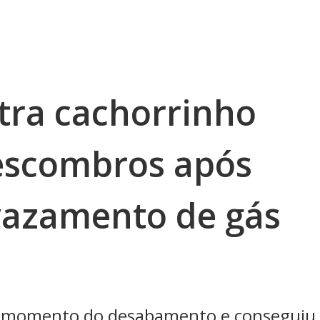
tra cachorrinho
escombros após
vazamento de gás
no momento do desabamento e conseguiu