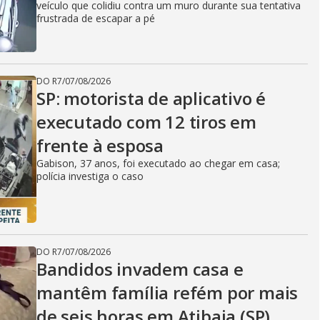
veículo que colidiu contra um muro durante sua tentativa
frustrada de escapar a pé
DO R7
/
07/08/2026
SP: motorista de aplicativo é
executado com 12 tiros em
frente à esposa
Gabison, 37 anos, foi executado ao chegar em casa;
polícia investiga o caso
DO R7
/
07/08/2026
Bandidos invadem casa e
mantêm família refém por mais
de seis horas em Atibaia (SP)