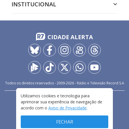
INSTITUCIONAL
CIDADE ALERTA
Todos os direitos reservados - 2009-
2026
- Rádio e Televisão Record S.A
Utilizamos cookies e tecnologia para
CARREIRA
FALE CONOSCO
PRIVACIDADE
aprimorar sua experiência de navegação de
TERMOS E CONDIÇÕES DE USO
acordo com o
Aviso de Privacidade
.
FECHAR