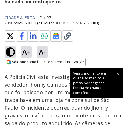
baleado por motoqueiro
CIDADE ALERTA
|
Do R7
20/05/2026 - 20H03
(ATUALIZADO EM
20/05/2026 - 20H03
)
A+
A-
Loaded
:
26.14%
Adicione como fonte preferencial no Google
Subtitles
Ativar
Som
Opens in new window
Veja o momento em
A Polícia Civil está investigando o caso do
que falso médico é
preso por enganar
vendedor Jhonny Campos Oliveira, de 23 anos,
família de criança
que foi baleado por um motociclista enquanto
com câncer
trabalhava em uma loja na zona sul de São
Paulo. O incidente ocorreu quando Jhonny
gravava um vídeo para um cliente mostrando a
saída do produto adquirido. As câmeras de