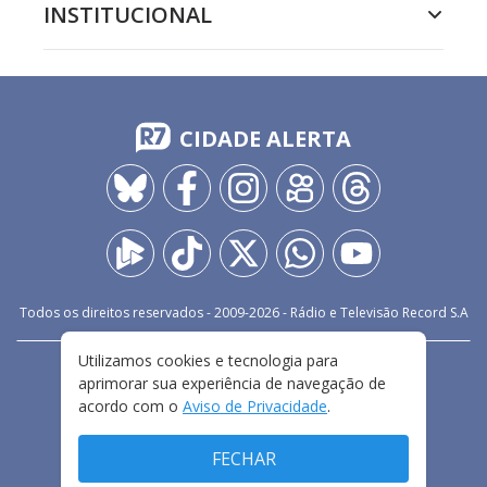
INSTITUCIONAL
CIDADE ALERTA
Todos os direitos reservados - 2009-
2026
- Rádio e Televisão Record S.A
Utilizamos cookies e tecnologia para
CARREIRA
FALE CONOSCO
PRIVACIDADE
aprimorar sua experiência de navegação de
TERMOS E CONDIÇÕES DE USO
acordo com o
Aviso de Privacidade
.
FECHAR