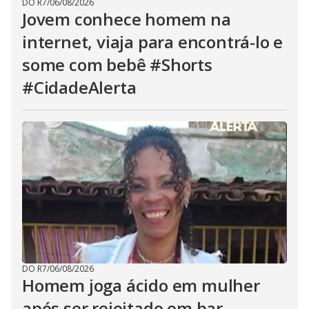
DO R7
/
06/08/2026
Jovem conhece homem na
internet, viaja para encontrá-lo e
some com bebê #Shorts
#CidadeAlerta
DO R7
/
06/08/2026
Homem joga ácido em mulher
após ser rejeitado em bar