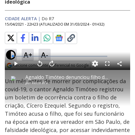
ideológica
CIDADE ALERTA
|
Do R7
15/04/2021 - 22H23
(ATUALIZADO EM
31/03/2024 - 01H32
)
A+
A-
L
o
a
Adicione como fonte preferencial no Google
d
C
P
V
A
P
F
e
o
l
o
v
u
Opens in new window
d
m
a
l
a
l
:
Agnaldo Timóteo denunciou filho de criação à polícia antes de ser internado
p
y
t
n
l
1
Um mês antes de morrer por complicações da
a
a
ç
s
.
por
RecordTV
r
r
a
c
4
t
1
r
l
r
3
covid-19, o cantor Agnaldo Timóteo registrou
i
0
1
e
%
l
s
0
e
h
um boletim de ocorrência contra o filho de
e
s
n
a
g
e
r
u
g
criação, Cícero Ezequiel. Segundo o registro,
n
u
a
d
n
o
d
Timóteo acusa o filho, que foi seu funcionário
s
o
s
na época em que era vereador em São Paulo, de
y
falsidade ideológica, por acessar indevidamente