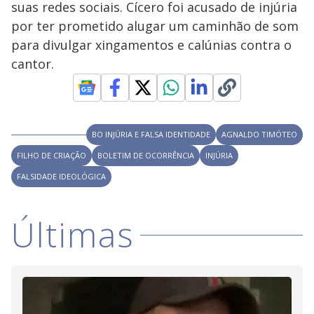
suas redes sociais. Cícero foi acusado de injúria
M
V
u
d
por ter prometido alugar um caminhão de som
o
para divulgar xingamentos e calúnias contra o
i
cantor.
d
BO INJÚRIA E FALSA IDENTIDADE
AGNALDO TIMÓTEO
e
FILHO DE CRIAÇÃO
BOLETIM DE OCORRÊNCIA
INJÚRIA
FALSIDADE IDEOLÓGICA
o
Últimas