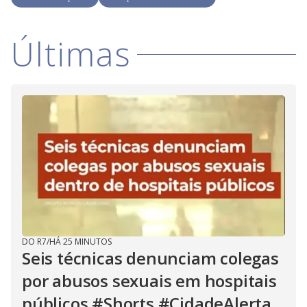
i
Últimas
d
e
o
DO R7
/
HÁ 25 MINUTOS
Seis técnicas denunciam colegas
por abusos sexuais em hospitais
públicos #Shorts #CidadeAlerta