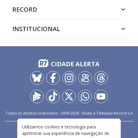
RECORD
INSTITUCIONAL
CIDADE ALERTA
Todos os direitos reservados - 2009-
2026
- Rádio e Televisão Record S.A
Utilizamos cookies e tecnologia para
CARREIRA
FALE CONOSCO
PRIVACIDADE
aprimorar sua experiência de navegação de
TERMOS E CONDIÇÕES DE USO