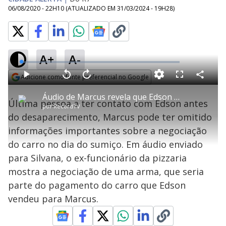
06/08/2020 - 22H10
(ATUALIZADO EM
31/03/2024 - 19H28
)
A+
A-
L
o
a
Adicione como fonte preferencial no Google
d
C
P
V
A
P
F
e
o
l
o
v
u
Opens in new window
d
m
a
l
a
l
:
Áudio de Marcus revela que Edson estava armado quando desapareceu
p
y
t
n
l
1
Última pessoa a ter contato com Edson antes
a
a
ç
s
.
por
RecordTV
r
r
a
c
3
t
1
r
l
r
5
do desaparecimento, Marcus pode ter omitido
i
0
1
e
%
l
s
0
e
h
informações importantes sobre a negociação
e
s
n
a
g
e
r
u
g
do carro no dia do sumiço. Em áudio enviado
n
u
a
d
n
o
d
para Silvana, o ex-funcionário da pizzaria
s
o
s
mostra a negociação de uma arma, que seria
y
parte do pagamento do carro que Edson
vendeu para Marcus.
M
V
u
d
o