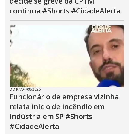
decide se greve da CPTM
continua #Shorts #CidadeAlerta
DO R7
/
04/08/2026
Funcionário de empresa vizinha
relata início de incêndio em
indústria em SP #Shorts
#CidadeAlerta