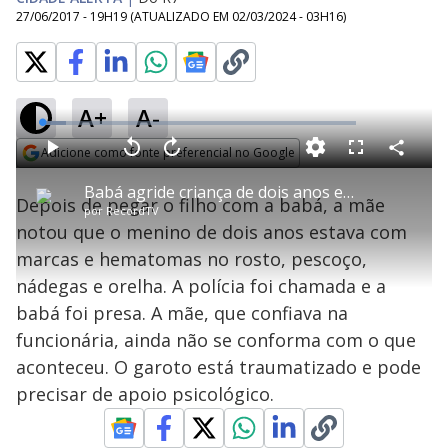
27/06/2017 - 19H19
(ATUALIZADO EM
02/03/2024 - 03H16
)
A+
A-
L
o
a
Adicione como fonte preferencial no Google
d
C
P
V
A
P
F
e
o
l
o
v
u
Opens in new window
d
m
a
l
a
l
:
Babá agride criança de dois anos em Belo Horizonte
p
y
t
n
l
7
Depois de pegar o filho com a babá, a mãe
a
a
ç
s
.
por
RecordTV
r
r
a
c
5
t
1
r
l
r
4
notou que o menino de dois anos estava com
i
0
1
e
%
l
s
0
e
h
marcas e hematomas no rosto, pescoço,
e
s
n
a
g
e
r
u
g
nádegas e orelha. A polícia foi chamada e a
n
u
a
d
n
o
d
babá foi presa. A mãe, que confiava na
s
o
s
funcionária, ainda não se conforma com o que
y
aconteceu. O garoto está traumatizado e pode
precisar de apoio psicológico.
M
V
u
d
o