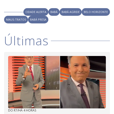
i
CIDADE ALERTA
BABÁ
BABÁ AGRIDE
BELO HORIZONTE
MAUS-TRATOS
BABÁ PRESA
d
Últimas
e
o
DO R7
/
HÁ 4 HORAS