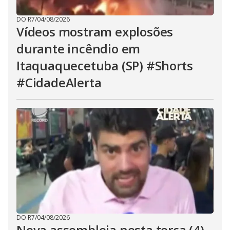
DO R7
/
04/08/2026
Vídeos mostram explosões
durante incêndio em
Itaquaquecetuba (SP) #Shorts
#CidadeAlerta
DO R7
/
04/08/2026
Nova assembleia nesta terça (4)