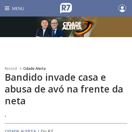
MENU
Record
Cidade Alerta
Bandido invade casa e
abusa de avó na frente da
neta
.
CIDADE ALERTA
|
Do R7