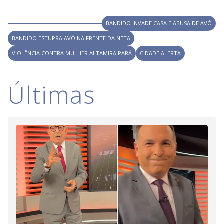
i
BANDIDO INVADE CASA E ABUSA DE AVÓ
BANDIDO ESTUPRA AVÓ NA FRENTE DA NETA
d
VIOLÊNCIA CONTRA MULHER ALTAMIRA PARÁ
CIDADE ALERTA
e
Últimas
o