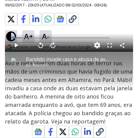
09/02/2017 - 20H29
(ATUALIZADO EM
02/03/2024 - 00H28
)
A+
A-
L
o
a
Adicione como fonte preferencial no Google
d
C
P
V
A
P
F
e
o
l
o
v
u
Opens in new window
d
m
a
l
a
l
:
Bandido invade casa e abusa de avó na frente da neta
p
y
t
n
l
9
Avó e neta viveram duas horas de terror nas
a
a
ç
s
.
por
RecordTV
r
r
a
c
1
t
1
r
l
r
8
mãos de um criminoso que havia fugido de uma
i
0
1
e
%
l
s
0
e
h
cadeia meses antes em Altamira, no Pará. Mábil
e
s
n
a
g
e
r
u
g
invadiu a casa onde as duas estavam pela janela
n
u
a
d
n
o
d
do banheiro. A menina de oito anos ficou
s
o
s
amarrada enquanto a avó, que tem 69 anos, era
y
atacada. A polícia chegou ao bandido graças ao
relato da garota. Veja na reportagem!
M
V
u
d
o