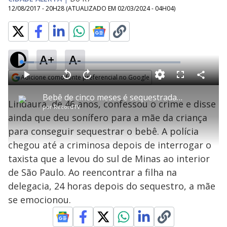
12/08/2017 - 20H28
(ATUALIZADO EM
02/03/2024 - 04H04
)
A+
A-
L
o
a
Adicione como fonte preferencial no Google
d
C
P
V
A
P
F
e
o
l
o
v
u
Opens in new window
d
m
a
l
a
l
:
Bebê de cinco meses é sequestrada e recuperada 24 horas depois
p
y
t
n
l
7
Lindaura, de 46 anos, confessou o crime e disse
a
a
ç
s
.
por
RecordTV
r
r
a
c
9
t
1
r
l
r
5
ainda que deu sonífero para a mãe da criança
i
0
1
e
%
l
s
0
e
h
para conseguir sequestrar o bebê. A polícia
e
s
n
a
g
e
r
u
g
chegou até a criminosa depois de interrogar o
n
u
a
d
n
o
d
taxista que a levou do sul de Minas ao interior
s
o
s
de São Paulo. Ao reencontrar a filha na
y
delegacia, 24 horas depois do sequestro, a mãe
se emocionou.
M
V
u
d
o