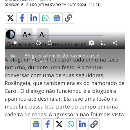
07/09/2016 - 21H23
(ATUALIZADO EM
04/03/2024 - 11H21
)
A+
A-
L
o
a
Adicione como fonte preferencial no Google
d
C
P
V
A
P
F
e
o
l
o
v
u
Opens in new window
d
m
a
l
a
l
:
Blogueira tem lesão na medula ser espancada por seguidora
p
y
t
n
l
1
A blogueira Carol foi espancada em uma casa
a
a
ç
s
.
por
RecordTV
r
r
a
c
5
t
1
r
l
r
7
noturna, durante uma festa. Ela tentou
i
0
1
e
%
l
s
0
e
h
conversar com uma de suas seguidoras,
e
s
n
a
g
e
r
u
g
Rosângela, que também era ex do namorado de
n
u
a
d
n
o
d
Carol. O diálogo não funcionou e a blogueira
s
o
s
apanhou até desmaiar. Ela teve uma lesão na
y
medula e passa boa parte do tempo em uma
cadeira de rodas. A agressora não foi mais vista.
M
V
u
d
o