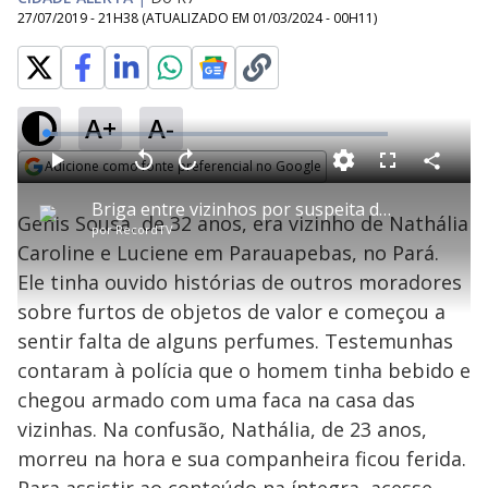
27/07/2019 - 21H38
(ATUALIZADO EM
01/03/2024 - 00H11
)
A+
A-
L
o
a
Adicione como fonte preferencial no Google
d
C
P
V
A
P
F
e
o
l
o
v
u
Opens in new window
d
m
a
l
a
l
:
Briga entre vizinhos por suspeita de roubo termina em morte no Pará
p
y
t
n
l
3
Genis Sousa, de 32 anos, era vizinho de Nathália
a
a
ç
s
.
por
RecordTV
r
r
a
c
3
t
1
r
l
r
7
Caroline e Luciene em Parauapebas, no Pará.
i
0
1
e
%
l
s
0
e
h
Ele tinha ouvido histórias de outros moradores
e
s
n
a
g
e
r
u
g
sobre furtos de objetos de valor e começou a
n
u
a
d
n
o
d
sentir falta de alguns perfumes. Testemunhas
s
o
s
contaram à polícia que o homem tinha bebido e
y
chegou armado com uma faca na casa das
vizinhas. Na confusão, Nathália, de 23 anos,
M
V
u
d
morreu na hora e sua companheira ficou ferida.
o